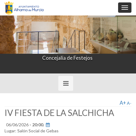
Toggl
navig
Concejalía de Festejos
Toggle
navigation
A+
A-
IV FIESTA DE LA SALCHICHA
06/06/2026
- 20:00.
Lugar: Salón Social de Gebas