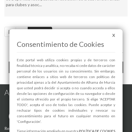
para clubes y asoc...
|<
<<
Pag. 2 / 2
X
Consentimiento de Cookies
A+
A-
Este portal web utiliza cookies propias y de terceros con
Toggle
finalidad técnica y analítica, no recaba ni cede datos de carácter
Hemeroteca
personal de los usuarios sin su conocimiento. Sin embargo,
navigat
contiene enlaces a sitios web de terceros con políticas de
privacidad ajenas a la del Ayuntamiento de Alhama de Murcia
que usted podrá decidir si acepta o no cuando acceda a ellos
Alhama de Murcia en las Redes
desde las opciones de configuración de su navegador o desde
el sistema ofrecido por el propio tercero. Si elige 'ACEPTAR
TODO', acepta el uso de todas las cookies. Puede aceptar y
rechazar tipos de cookies individuales y revocar su
consentimiento para el futuro en cualquier momento en
'Configuración'.
Registro de actividades de tratamiento
-
Aviso Legal
-
Política de
Tiene información ampliada en nuestra
POLÍTICA DE COOKIES