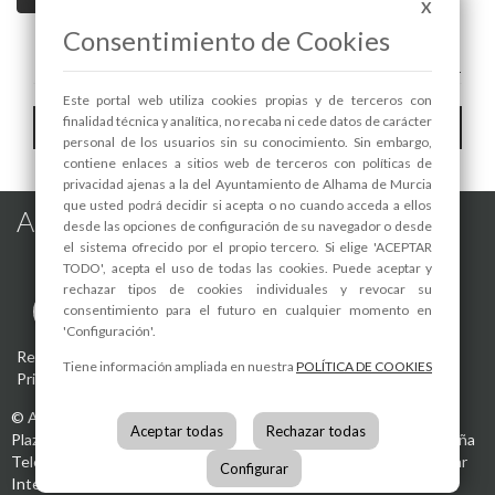
X
Consentimiento de Cookies
A+
A-
Este portal web utiliza cookies propias y de terceros con
Toggle
finalidad técnica y analítica, no recaba ni cede datos de carácter
Hemeroteca
personal de los usuarios sin su conocimiento. Sin embargo,
navigat
contiene enlaces a sitios web de terceros con políticas de
privacidad ajenas a la del Ayuntamiento de Alhama de Murcia
que usted podrá decidir si acepta o no cuando acceda a ellos
Alhama de Murcia en las Redes
desde las opciones de configuración de su navegador o desde
el sistema ofrecido por el propio tercero. Si elige 'ACEPTAR
TODO', acepta el uso de todas las cookies. Puede aceptar y
rechazar tipos de cookies individuales y revocar su
consentimiento para el futuro en cualquier momento en
'Configuración'.
Registro de actividades de tratamiento
-
Aviso Legal
-
Política de
Tiene información ampliada en nuestra
POLÍTICA DE COOKIES
Privacidad
-
Política de Cookies
©
Ayuntamiento de Alhama de Murcia
Aceptar todas
Rechazar todas
Plaza de la Constitución, 1
30840
Alhama de Murcia
(Murcia)
España
Teléfono:
968 630 000
info@alhamademurcia.es
Desarrolla:
Avatar
Configurar
Internet S.L.L.