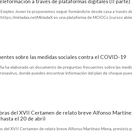
eleformación a través de plataformas digitales (II parte)
e Empleo Joven te proponemos seguir formándote desde casa a través d
https://miriadax.netMiríadaX es una plataforma de MOOCs (cursos abiert
uentes sobre las medidas sociales contra el COVID-19
aña ha elaborado un documento de preguntas frecuentes sobre las medi
oronavirus, donde puedes encontrar información del plan de choque puest
bras del XVII Certamen de relato breve Alfonso Martíne
hasta el 20 de abril
as del XVII Certamen de relato breve Alfonso Martínez-Mena, previsto p