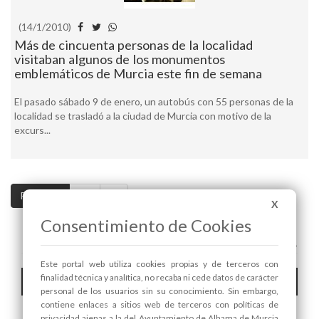
(14/1/2010)
Más de cincuenta personas de la localidad
visitaban algunos de los monumentos
emblemáticos de Murcia este fin de semana
El pasado sábado 9 de enero, un autobús con 55 personas de la
localidad se trasladó a la ciudad de Murcia con motivo de la
excurs...
Pag. 1 / 2
>>
>|
X
Consentimiento de Cookies
A+
A-
Este portal web utiliza cookies propias y de terceros con
Toggle
finalidad técnica y analítica, no recaba ni cede datos de carácter
Hemeroteca
personal de los usuarios sin su conocimiento. Sin embargo,
navigat
contiene enlaces a sitios web de terceros con políticas de
privacidad ajenas a la del Ayuntamiento de Alhama de Murcia