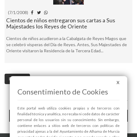
(7/1/2008)
Cientos de niños entregaron sus cartas a Sus
Majestades los Reyes de Oriente
Cientos de niños acudieron a la Cabalgata de Reyes Magos que
se celebró vísperas del Día de Reyes. Antes, Sus Majestades de
Oriente visitaron la Residencia de la Tercera Edad...
Pag. 1 / 1
X
Consentimiento de Cookies
A+
A-
Este portal web utiliza cookies propias y de terceros con
Toggle
finalidad técnica y analítica, no recaba ni cede datos de carácter
Hemeroteca
personal de los usuarios sin su conocimiento. Sin embargo,
navigat
contiene enlaces a sitios web de terceros con políticas de
privacidad ajenas a la del Ayuntamiento de Alhama de Murcia