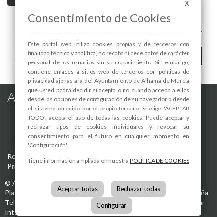
X
Consentimiento de Cookies
A+
A-
Este portal web utiliza cookies propias y de terceros con
Toggle
finalidad técnica y analítica, no recaba ni cede datos de carácter
Hemeroteca
personal de los usuarios sin su conocimiento. Sin embargo,
navigat
contiene enlaces a sitios web de terceros con políticas de
privacidad ajenas a la del Ayuntamiento de Alhama de Murcia
que usted podrá decidir si acepta o no cuando acceda a ellos
Alhama de Murcia en las Redes
desde las opciones de configuración de su navegador o desde
el sistema ofrecido por el propio tercero. Si elige 'ACEPTAR
TODO', acepta el uso de todas las cookies. Puede aceptar y
rechazar tipos de cookies individuales y revocar su
consentimiento para el futuro en cualquier momento en
'Configuración'.
Registro de actividades de tratamiento
-
Aviso Legal
-
Política de
Tiene información ampliada en nuestra
POLÍTICA DE COOKIES
Privacidad
-
Política de Cookies
©
Ayuntamiento de Alhama de Murcia
Aceptar todas
Rechazar todas
Plaza de la Constitución, 1
30840
Alhama de Murcia
(Murcia)
España
Teléfono:
968 630 000
info@alhamademurcia.es
Desarrolla:
Avatar
Configurar
Internet S.L.L.