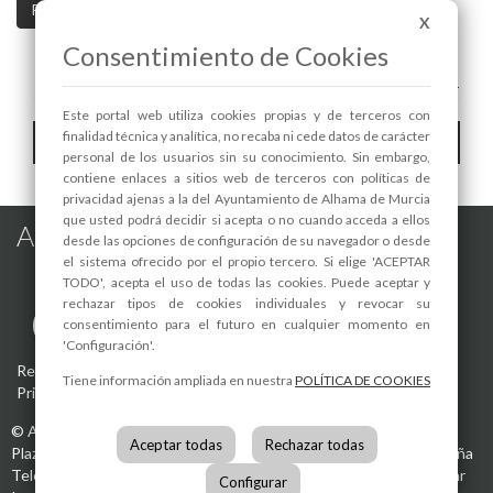
Pag. 1 / 3
>>
>|
X
Consentimiento de Cookies
A+
A-
Este portal web utiliza cookies propias y de terceros con
Toggle
finalidad técnica y analítica, no recaba ni cede datos de carácter
Hemeroteca
personal de los usuarios sin su conocimiento. Sin embargo,
navigat
contiene enlaces a sitios web de terceros con políticas de
privacidad ajenas a la del Ayuntamiento de Alhama de Murcia
que usted podrá decidir si acepta o no cuando acceda a ellos
Alhama de Murcia en las Redes
desde las opciones de configuración de su navegador o desde
el sistema ofrecido por el propio tercero. Si elige 'ACEPTAR
TODO', acepta el uso de todas las cookies. Puede aceptar y
rechazar tipos de cookies individuales y revocar su
consentimiento para el futuro en cualquier momento en
'Configuración'.
Registro de actividades de tratamiento
-
Aviso Legal
-
Política de
Tiene información ampliada en nuestra
POLÍTICA DE COOKIES
Privacidad
-
Política de Cookies
©
Ayuntamiento de Alhama de Murcia
Aceptar todas
Rechazar todas
Plaza de la Constitución, 1
30840
Alhama de Murcia
(Murcia)
España
Teléfono:
968 630 000
info@alhamademurcia.es
Desarrolla:
Avatar
Configurar