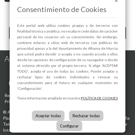
X
Consentimiento de Cookies
A+
A-
Este portal web utiliza cookies propias y de terceros con
Toggle
finalidad técnica y analítica, no recaba ni cede datos de carácter
Hemeroteca
personal de los usuarios sin su conocimiento. Sin embargo,
navigat
contiene enlaces a sitios web de terceros con políticas de
privacidad ajenas a la del Ayuntamiento de Alhama de Murcia
que usted podrá decidir si acepta o no cuando acceda a ellos
Alhama de Murcia en las Redes
desde las opciones de configuración de su navegador o desde
el sistema ofrecido por el propio tercero. Si elige 'ACEPTAR
TODO', acepta el uso de todas las cookies. Puede aceptar y
rechazar tipos de cookies individuales y revocar su
consentimiento para el futuro en cualquier momento en
'Configuración'.
Registro de actividades de tratamiento
-
Aviso Legal
-
Política de
Tiene información ampliada en nuestra
POLÍTICA DE COOKIES
Privacidad
-
Política de Cookies
©
Ayuntamiento de Alhama de Murcia
Aceptar todas
Rechazar todas
Plaza de la Constitución, 1
30840
Alhama de Murcia
(Murcia)
España
Teléfono:
968 630 000
info@alhamademurcia.es
Desarrolla:
Avatar
Configurar
Internet S.L.L.