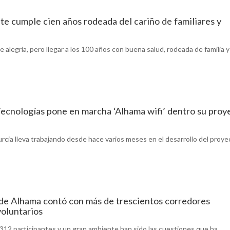
e cumple cien años rodeada del cariño de familiares y
alegría, pero llegar a los 100 años con buena salud, rodeada de familia y
ecnologías pone en marcha ‘Alhama wifi’ dentro su proy
cia lleva trabajando desde hace varios meses en el desarrollo del proye
de Alhama contó con más de trescientos corredores
voluntarios
312 participantes y un gran ambiente han sido las cuestiones que ha