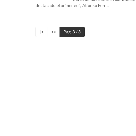
destacado el primer edil, Alfonso Fern...
|<
<<
Pag. 3 / 3